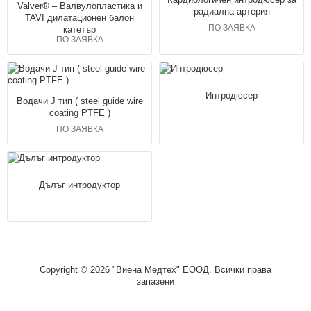
Valver® – Валвулопластика и
радиална артерия
TAVI дилатационен балон
ПО ЗАЯВКА
катетър
ПО ЗАЯВКА
Интродюсер
Водачи J тип ( steel guide wire
coating PTFE )
ПО ЗАЯВКА
Дълъг интродуктор
Copyright © 2026 "Виена Медтех" ЕООД. Всички права
запазени